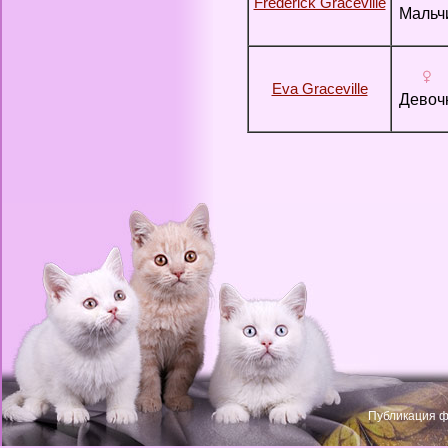
Frederick Graceville
Мальч
Eva Graceville
Девоч
Публикация ф