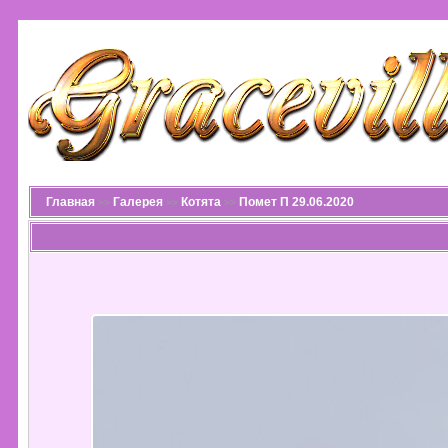
Главная
Галерея
Котята
Помет П 29.06.2020
>>
>>
>>